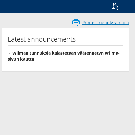
Language
Suomi
Printer friendly version
Svenska
English
Latest announcements
Wilman tunnuksia kalastetaan väärennetyn Wilma-
sivun kautta